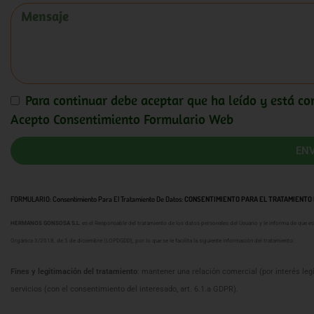
Para continuar debe aceptar que ha leído y está co
Acepto Consentimiento Formulario Web
ENV
FORMULARIO: Consentimiento Para El Tratamiento De Datos:
CONSENTIMIENTO PARA EL TRATAMIENTO
HERMANOS GONSOSA S.L.
es el Responsable del tratamiento de los datos personales del Usuario y le informa de que e
Orgánica 3/2018, de 5 de diciembre (LOPDGDD), por lo que se le facilita la siguiente información del tratamiento:
Fines y legitimación del tratamiento
: mantener una relación comercial (por interés leg
servicios (con el consentimiento del interesado, art. 6.1.a GDPR).