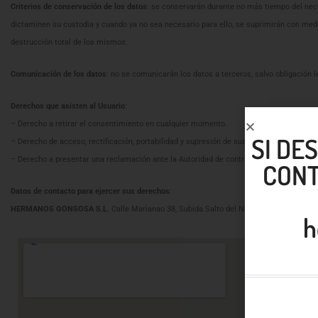
Criterios de conservación de los datos
: se conservarán durante no más tiempo del nece
dictaminen su custodia y cuando ya no sea necesario para ello, se suprimirán con med
destrucción total de los mismos.
Comunicación de los datos
: no se comunicarán los datos a terceros, salvo obligación l
Derechos que asisten al Usuario
:
– Derecho a retirar el consentimiento en cualquier momento.
SI DE
– Derecho de acceso, rectificación, portabilidad y supresión de sus datos, y de limitaci
– Derecho a presentar una reclamación ante la Autoridad de control (www.aepd.es) si c
CONT
Datos de contacto para ejercer sus derechos
:
HERMANOS GONSOSA S.L
. Calle Marianao 38, Subida Salto del Negro, Las Palmas de
h