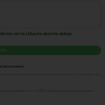
nforme con la cláusula descrita debajo
IAR
 DE DATOS PERSONALES
stos datos se tratarán de conformidad con lo dispuesto en el Reglamento (UE) 2016/679, de 27 de abril (GDPR), y la Ley
ítimo del responsable, art. 6.1.f GDPR) y envío de comunicaciones de productos o