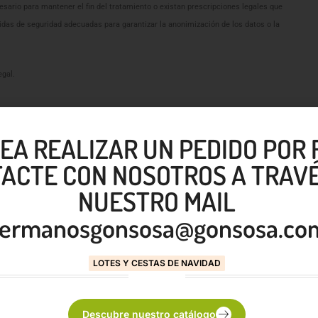
sario para mantener el fin del tratamiento o existan prescripciones legales que
idas de seguridad adecuadas para garantizar la anonimización de los datos o la
egal.
SEA REALIZAR UN PEDIDO POR
ón u oposición a su tratamiento.
onsidera que el tratamiento no se ajusta a la normativa vigente.
ACTE CON NOSOTROS A TRAVÉ
NUESTRO MAIL
 Gran Canaria, 35016 (Las Palmas). E-mail:
hermanosgonsosa@gonsosa.com
ermanosgonsosa@gonsosa.co
LOTES Y CESTAS DE NAVIDAD
Descubre nuestro catálogo