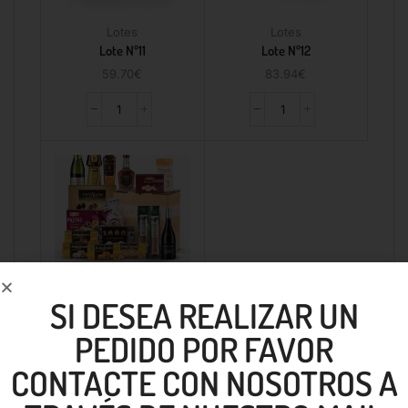
Lotes
Lotes
Lote Nº11
Lote Nº12
59.70
€
83.94
€
SI DESEA REALIZAR UN
Lotes
Lote Nº13
PEDIDO POR FAVOR
121.10
€
CONTACTE CON NOSOTROS A