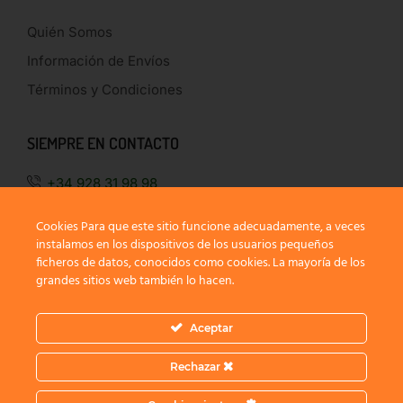
Quién Somos
Información de Envíos
Términos y Condiciones
SIEMPRE EN CONTACTO
+34 928 31 98 98
928 31 97 41 / 928 23 63 10
FAX
Cookies Para que este sitio funcione adecuadamente, a veces
instalamos en los dispositivos de los usuarios pequeños
hermanosgonsosa@gonsosa.com
ficheros de datos, conocidos como cookies. La mayoría de los
grandes sitios web también lo hacen.
Aceptar
Rechazar
SÍGUENOS