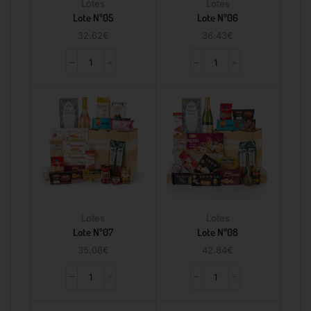
Lotes
Lotes
Lote Nº05
Lote Nº06
32.62
€
36.43
€
Lotes
Lotes
Lote Nº07
Lote Nº08
35.08
€
42.84
€