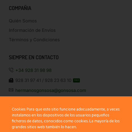
COMPAÑIA
Quién Somos
Información de Envíos
Términos y Condiciones
SIEMPRE EN CONTACTO
+34 928 31 98 98
928 31 97 41 / 928 23 63 10
FAX
hermanosgonsosa@gonsosa.com
Cookies Para que este sitio funcione adecuadamente, a veces
instalamos en los dispositivos de los usuarios pequeños
ficheros de datos, conocidos como cookies. La mayoría de los
grandes sitios web también lo hacen.