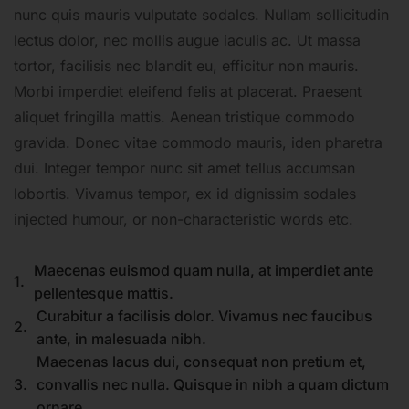
nunc quis mauris vulputate sodales. Nullam sollicitudin
lectus dolor, nec mollis augue iaculis ac. Ut massa
tortor, facilisis nec blandit eu, efficitur non mauris.
Morbi imperdiet eleifend felis at placerat. Praesent
aliquet fringilla mattis. Aenean tristique commodo
gravida. Donec vitae commodo mauris, iden pharetra
dui. Integer tempor nunc sit amet tellus accumsan
lobortis. Vivamus tempor, ex id dignissim sodales
injected humour, or non-characteristic words etc.
Maecenas euismod quam nulla, at imperdiet ante
1.
pellentesque mattis.
Curabitur a facilisis dolor. Vivamus nec faucibus
2.
ante, in malesuada nibh.
Maecenas lacus dui, consequat non pretium et,
3.
convallis nec nulla. Quisque in nibh a quam dictum
ornare.