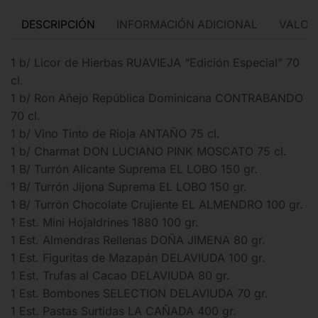
DESCRIPCIÓN
INFORMACIÓN ADICIONAL
VALORA
1 b/ Licor de Hierbas RUAVIEJA “Edición Especial” 70
cl.
1 b/ Ron Añejo República Dominicana CONTRABANDO
70 cl.
1 b/ Vino Tinto de Rioja ANTAÑO 75 cl.
1 b/ Charmat DON LUCIANO PINK MOSCATO 75 cl.
1 B/ Turrón Alicante Suprema EL LOBO 150 gr.
1 B/ Turrón Jijona Suprema EL LOBO 150 gr.
1 B/ Turrón Chocolate Crujiente EL ALMENDRO 100 gr.
1 Est. Mini Hojaldrines 1880 100 gr.
1 Est. Almendras Rellenas DOÑA JIMENA 80 gr.
1 Est. Figuritas de Mazapán DELAVIUDA 100 gr.
1 Est. Trufas al Cacao DELAVIUDA 80 gr.
1 Est. Bombones SELECTION DELAVIUDA 70 gr.
1 Est. Pastas Surtidas LA CAÑADA 400 gr.