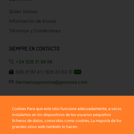
Quién Somos
Información de Envíos
Términos y Condiciones
SIEMPRE EN CONTACTO
+34 928 31 98 98
928 31 97 41 / 928 23 63 10
FAX
hermanosgonsosa@gonsosa.com
Cookies Para que este sitio funcione adecuadamente, a veces
instalamos en los dispositivos de los usuarios pequeños
ficheros de datos, conocidos como cookies. La mayoría de los
SÍGUENOS
grandes sitios web también lo hacen.