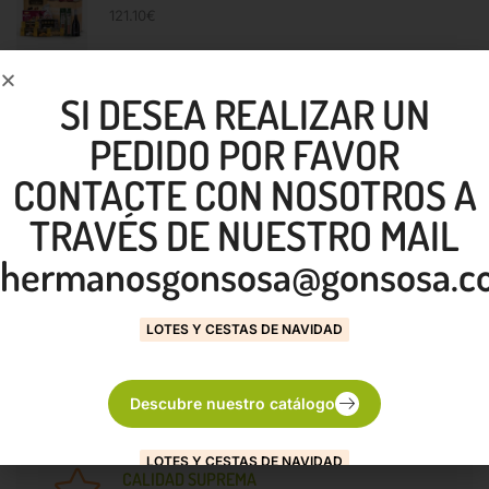
121.10
€
SI DESEA REALIZAR UN
NUESTROS SERVICIOS
PEDIDO POR FAVOR
CONTACTE CON NOSOTROS A
ENTREGA GRATUITA
TRAVÉS DE NUESTRO MAIL
En la Isla de Gran Canaria
hermanosgonsosa@gonsosa.c
LOTES Y CESTAS DE NAVIDAD
CONSULTAR
Para otras Islas
Descubre nuestro catálogo
LOTES Y CESTAS DE NAVIDAD
CALIDAD SUPREMA