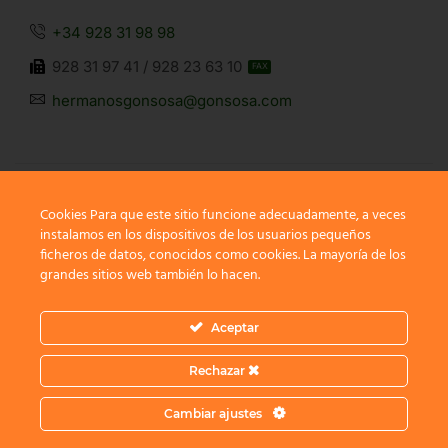
+34 928 31 98 98
928 31 97 41 / 928 23 63 10
FAX
hermanosgonsosa@gonsosa.com
Cookies Para que este sitio funcione adecuadamente, a veces
instalamos en los dispositivos de los usuarios pequeños
SÍGUENOS
ficheros de datos, conocidos como cookies. La mayoría de los
grandes sitios web también lo hacen.
Aceptar
Rechazar
Copyright © 2022
XStore Theme
. Created by 8theme –
Cambiar ajustes
Premium WordPress WooCommerce Themes
.