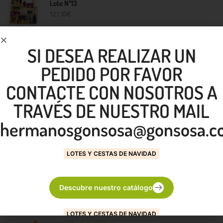
Lote Nº13
121.10
€
SI DESEA REALIZAR UN
NUESTROS SERVICIOS
PEDIDO POR FAVOR
CONTACTE CON NOSOTROS A
TRAVÉS DE NUESTRO MAIL
ENTREGA GRATUITA
En la Isla de Gran Canaria
hermanosgonsosa@gonsosa.c
LOTES Y CESTAS DE NAVIDAD
CONSULTAR
Para otras Islas
Descubre nuestro catálogo
LOTES Y CESTAS DE NAVIDAD