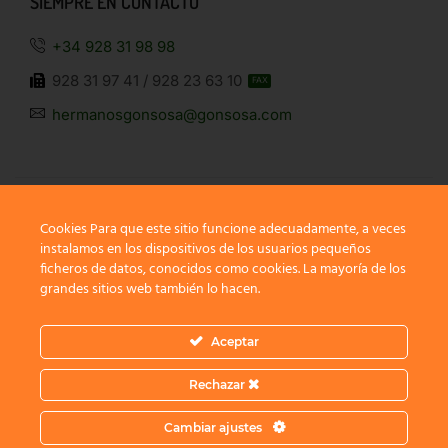
SIEMPRE EN CONTACTO
+34 928 31 98 98
928 31 97 41 / 928 23 63 10
FAX
hermanosgonsosa@gonsosa.com
Cookies Para que este sitio funcione adecuadamente, a veces
instalamos en los dispositivos de los usuarios pequeños
SÍGUENOS
ficheros de datos, conocidos como cookies. La mayoría de los
grandes sitios web también lo hacen.
Aceptar
Rechazar
Copyright © 2022
XStore Theme
. Created by 8theme –
Cambiar ajustes
Premium WordPress WooCommerce Themes
.