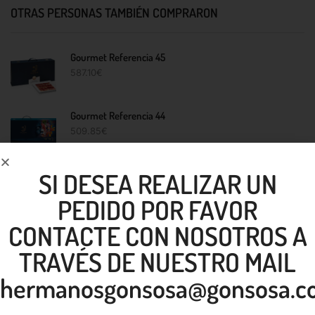
OTRAS PERSONAS TAMBIÉN COMPRARON
Gourmet Referencia 45
587.10
€
Gourmet Referencia 44
509.85
€
SI DESEA REALIZAR UN
Detalle Referencia 25
94.16
€
PEDIDO POR FAVOR
CONTACTE CON NOSOTROS A
Lote Nº13
121.10
€
TRAVÉS DE NUESTRO MAIL
hermanosgonsosa@gonsosa.c
NUESTROS SERVICIOS