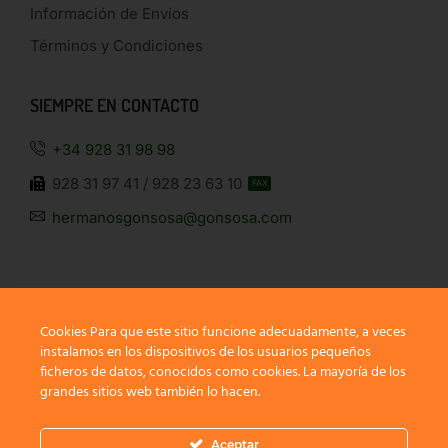
Información de Envíos
Términos y Condiciones
SIEMPRE EN CONTACTO
+34 928 31 98 98
928 31 97 41 / 928 23 63 10
FAX
hermanosgonsosa@gonsosa.com
Cookies Para que este sitio funcione adecuadamente, a veces
instalamos en los dispositivos de los usuarios pequeños
SÍGUENOS
ficheros de datos, conocidos como cookies. La mayoría de los
grandes sitios web también lo hacen.
Aceptar