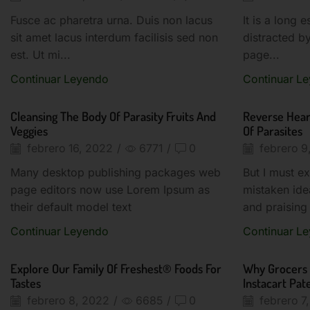
Fusce ac pharetra urna. Duis non lacus
It is a long 
sit amet lacus interdum facilisis sed non
distracted b
est. Ut mi...
page...
Continuar Leyendo
Continuar L
Cleansing The Body Of Parasity Fruits And
Reverse Hear
Veggies
Of Parasites
febrero 16, 2022
/
6771
/
0
febrero 9
Many desktop publishing packages web
But I must ex
page editors now use Lorem Ipsum as
mistaken ide
their default model text
and praising 
Continuar Leyendo
Continuar L
Explore Our Family Of Freshest® Foods For
Why Grocers 
Tastes
Instacart Pat
febrero 8, 2022
/
6685
/
0
febrero 7