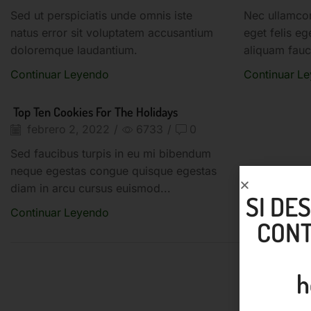
Sed ut perspiciatis unde omnis iste
Nec ullamcor
natus error sit voluptatem accusantium
eget felis eg
doloremque laudantium.
aliquam fauc
Continuar Leyendo
Continuar L
Top Ten Cookies For The Holidays
febrero 2, 2022
/
6733
/
0
Sed faucibus turpis in eu mi bibendum
neque egestas congue quisque egestas
diam in arcu cursus euismod...
SI DE
Continuar Leyendo
CONT
h
Demostració