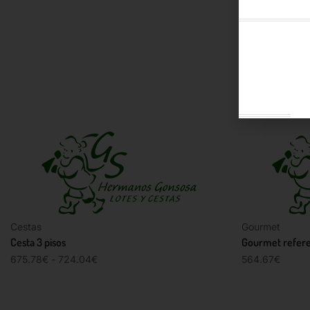
Cestas
Gourmet
Cesta 3 pisos
Gourmet refere
675.78
€
-
724.04
€
564.67
€