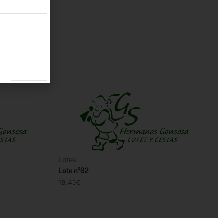
Lotes
Lote nº02
18.45
€