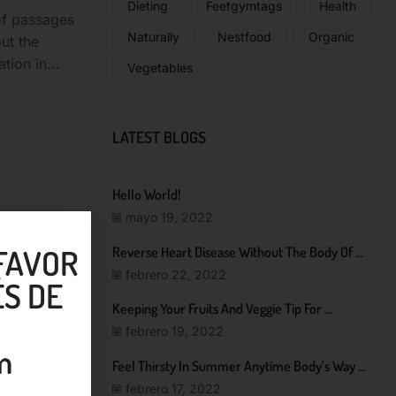
Dieting
Feetgymtags
Health
of passages
Naturally
Nestfood
Organic
ut the
tion in...
Vegetables
LATEST BLOGS
Hello World!
mayo 19, 2022
 FAVOR
Reverse Heart Disease Without The Body Of ...
febrero 22, 2022
S DE
Keeping Your Fruits And Veggie Tip For ...
febrero 19, 2022
m
Feel Thirsty In Summer Anytime Body’s Way ...
febrero 17, 2022