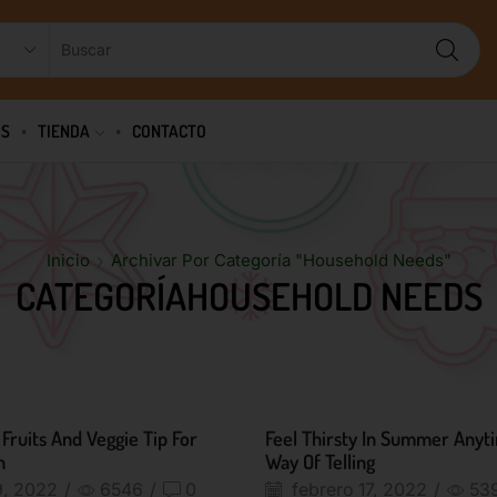
OS
TIENDA
CONTACTO
Inicio
Archivar Por Categoría "Household Needs"
CATEGORÍAHOUSEHOLD NEEDS
Fruits And Veggie Tip For
Feel Thirsty In Summer Anyt
h
Way Of Telling
9, 2022
/
6546
/
0
febrero 17, 2022
/
53