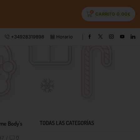
0
CARRITO
0.00
€
+34928319898
Horario
TODAS LAS CATEGORÍAS
ime Body’s
97
/
0