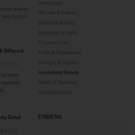
Beverages
 Lorem Ipsum
Biscuits & Snacks
t has roots in
Breads & Bakery
Breakfast & Dairy
Frozen Foods
h Different
Fruits & Vegetables
Grocery & Staples
42
/
0
Household Needs
is there
 injected
Meats & Seafood
ic.
Uncategorized
asty Donut
ETIQUETAS
05
/
0