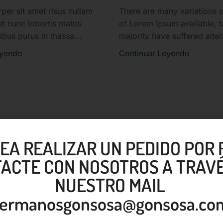
per sit amet risus nullam
There are many variations 
et nunc lobortis mattis
of Lorem Ipsum available, b
ibus purus in massa...
majority have suffered altera
eyendo
Continuar Leyendo
SEA REALIZAR UN PEDIDO POR
ACTE CON NOSOTROS A TRAVÉ
NUESTRO MAIL
1
2
ermanosgonsosa@gonsosa.co
n 1–10 de 13 publicaciones