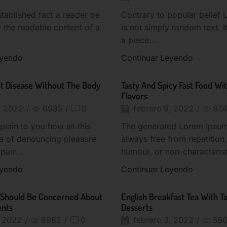
established fact a reader be
Contrary to popular belief
y the readable content of a
is not simply random text. I
a piece...
eyendo
Continuar Leyendo
t Disease Without The Body
Tasty And Spicy Fast Food Wit
Flavors
, 2022
/
6985
/
0
febrero 9, 2022
/
87
plain to you how all this
The generated Lorem Ipsum 
a of denouncing pleasure
always free from repetition,
pain...
humour, or non-characterist
eyendo
Continuar Leyendo
Should Be Concerned About
English Breakfast Tea With T
ents
Desserts
, 2022
/
6982
/
0
febrero 3, 2022
/
58