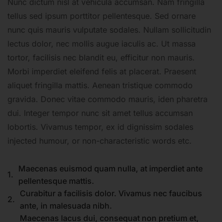
Nunc dictum nisl at vehicula accumsan. Nam fringilla
tellus sed ipsum porttitor pellentesque. Sed ornare
nunc quis mauris vulputate sodales. Nullam sollicitudin
lectus dolor, nec mollis augue iaculis ac. Ut massa
tortor, facilisis nec blandit eu, efficitur non mauris.
Morbi imperdiet eleifend felis at placerat. Praesent
aliquet fringilla mattis. Aenean tristique commodo
gravida. Donec vitae commodo mauris, iden pharetra
dui. Integer tempor nunc sit amet tellus accumsan
lobortis. Vivamus tempor, ex id dignissim sodales
injected humour, or non-characteristic words etc.
Maecenas euismod quam nulla, at imperdiet ante
1.
pellentesque mattis.
Curabitur a facilisis dolor. Vivamus nec faucibus
2.
ante, in malesuada nibh.
Maecenas lacus dui, consequat non pretium et,