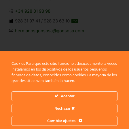
+34 928 31 98 98
928 31 97 41 / 928 23 63 10
FAX
hermanosgonsosa@gonsosa.com
Cookies Para que este sitio funcione adecuadamente, a veces
instalamos en los dispositivos de los usuarios pequeños
SÍGUENOS
ficheros de datos, conocidos como cookies. La mayoría de los
grandes sitios web también lo hacen.
Aceptar
Rechazar
Copyright © 2022
XStore Theme
. Created by 8theme –
Cambiar ajustes
Premium WordPress WooCommerce Themes
.